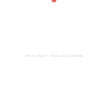
dd
dd
to
to
Wi
Wi
shl
shl
ist
ist
Privacy Policy
Terms and Conditions