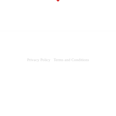
dd
dd
to
to
Wi
Wi
shl
shl
ist
ist
Privacy Policy
Terms and Conditions