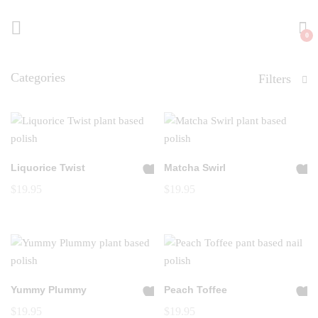
0
Categories
Filters
Liquorice Twist
Matcha Swirl
A
A
$
19.95
$
19.95
dd
dd
to
to
Wi
Wi
shl
shl
ist
ist
Yummy Plummy
Peach Toffee
A
A
$
19.95
$
19.95